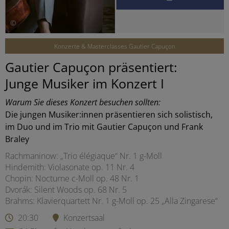
©
Konzerte & Masterclasses Gautier Capuçon
Gautier Capuçon präsentiert:
Junge Musiker im Konzert I
Warum Sie dieses Konzert besuchen sollten:
Die jungen Musiker:innen präsentieren sich solistisch,
im Duo und im Trio mit Gautier Capuçon und Frank
Braley
Rachmaninow: „Trio élégiaque“ Nr. 1 g-Moll
Hindemith: Violasonate op. 11 Nr. 4
Chopin: Nocturne c-Moll op. 48 Nr. 1
Dvorák: Silent Woods op. 68 Nr. 5
Brahms: Klavierquartett Nr. 1 g-Moll op. 25 „Alla Zingarese“
20:30
Konzertsaal