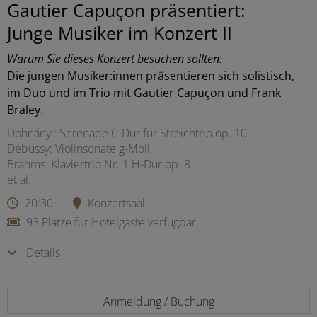
Gautier Capuçon präsentiert:
Junge Musiker im Konzert II
Warum Sie dieses Konzert besuchen sollten:
Die jungen Musiker:innen präsentieren sich solistisch,
im Duo und im Trio mit Gautier Capuçon und Frank
Braley.
Dohnányi: Serenade C-Dur für Streichtrio op. 10
Debussy: Violinsonate g-Moll
Brahms: Klaviertrio Nr. 1 H-Dur op. 8
et al.
20:30
Konzertsaal
93 Plätze für Hotelgäste verfügbar
Details
Anmeldung / Buchung