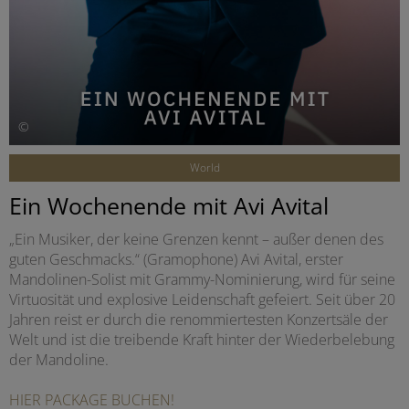
©
World
Ein Wochenende mit Avi Avital
„Ein Musiker, der keine Grenzen kennt – außer denen des
guten Geschmacks.“ (Gramophone) Avi Avital, erster
Mandolinen-Solist mit Grammy-Nominierung, wird für seine
Virtuosität und explosive Leidenschaft gefeiert. Seit über 20
Jahren reist er durch die renommiertesten Konzertsäle der
Welt und ist die treibende Kraft hinter der Wiederbelebung
der Mandoline.
HIER PACKAGE BUCHEN!