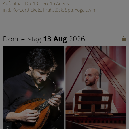
Aufenthalt Do, 13 – So, 16 August
inkl. Konzerttickets, Frühstück, Spa, Yoga u.v.m.
Donnerstag
13 Aug
2026
©