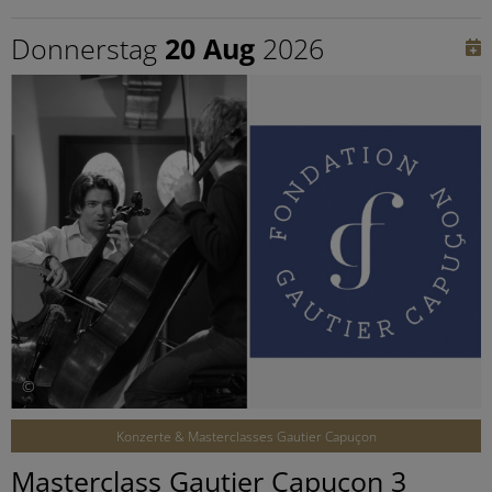
Donnerstag
20 Aug
2026
©
Konzerte & Masterclasses Gautier Capuçon
Masterclass Gautier Capuçon 3