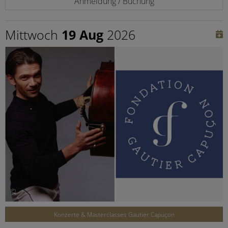
Anmeldung / Buchung
Mittwoch
19 Aug
2026
©
Konzerte & Masterclasses Gautier Capuçon