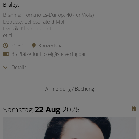
Braley.
Brahms: Horntrio Es-Dur op. 40 (für Viola)
Debussy: Cellosonate d-Moll
Dvorák: Klavierquintett
et al.
20:30
Konzertsaal
85 Plätze für Hotelgäste verfügbar
Details
Anmeldung / Buchung
Samstag
22 Aug
2026