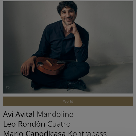
©
World
Avi Avital
Mandoline
Leo Rondón
Cuatro
Mario Capodicasa
Kontrabass