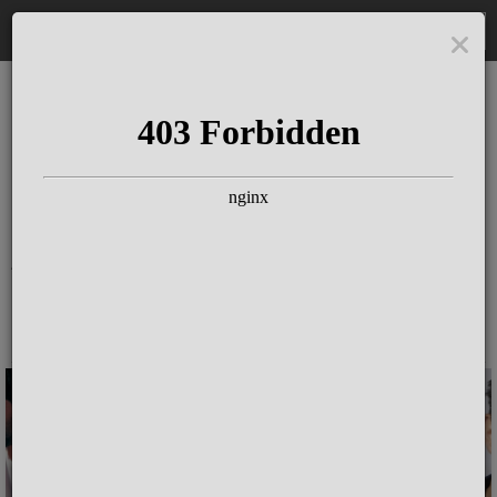
EN
The Schloss Elmau
Experience
Seit mehr als 100 Jahren Konzerte &
Gespräche mit großen Künstlern &
Autoren am Puls der Zeit. Täglich Jazz mit
herausragenden Pianist:innen in der
Kamin-Bar.
Für Hotelgäste ist der Eintritt
in der Resort Fee inklusive
.