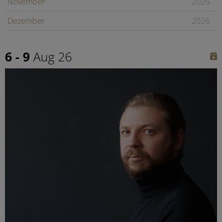
November
2026
Dezember
2026
Januar
2027
6 - 9
Aug 26
Februar
2027
Später