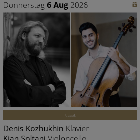
Donnerstag
6 Aug
2026
©
Klassik
Denis Kozhukhin
Klavier
Kian Soltani
Violoncello