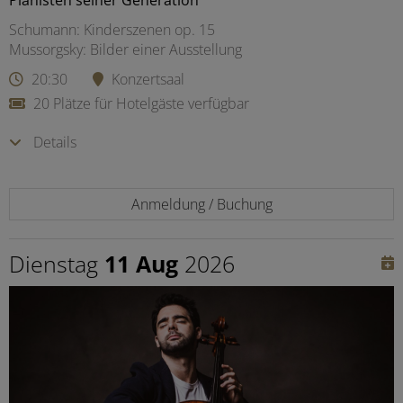
Schumann: Kinderszenen op. 15
Mussorgsky: Bilder einer Ausstellung
20:30
Konzertsaal
20 Plätze für Hotelgäste verfügbar
Details
Anmeldung / Buchung
Dienstag
11 Aug
2026