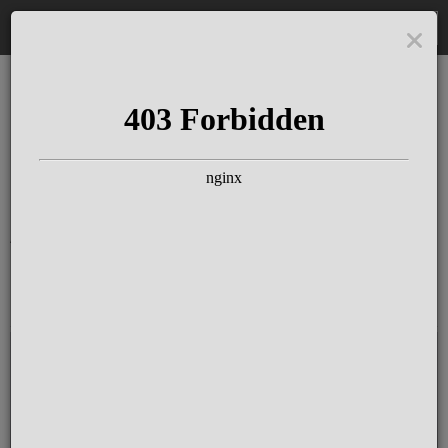
EN
The Schloss Elmau
Experience
Seit mehr als 100 Jahren Konzerte &
Gespräche mit großen Künstlern &
Autoren am Puls der Zeit. Täglich Jazz mit
herausragenden Pianist:innen in der
Kamin-Bar.
Für Hotelgäste ist der Eintritt
in der Resort Fee inklusive
.