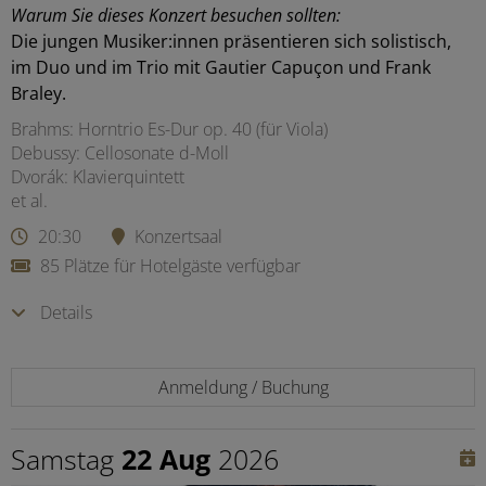
Warum Sie dieses Konzert besuchen sollten:
Die jungen Musiker:innen präsentieren sich solistisch,
im Duo und im Trio mit Gautier Capuçon und Frank
Braley.
Brahms: Horntrio Es-Dur op. 40 (für Viola)
Debussy: Cellosonate d-Moll
Dvorák: Klavierquintett
et al.
20:30
Konzertsaal
85 Plätze für Hotelgäste verfügbar
Details
Anmeldung / Buchung
Samstag
22 Aug
2026