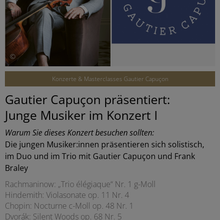
©
Konzerte & Masterclasses Gautier Capuçon
Gautier Capuçon präsentiert:
Junge Musiker im Konzert I
Warum Sie dieses Konzert besuchen sollten:
Die jungen Musiker:innen präsentieren sich solistisch,
im Duo und im Trio mit Gautier Capuçon und Frank
Braley
Rachmaninow: „Trio élégiaque“ Nr. 1 g-Moll
Hindemith: Violasonate op. 11 Nr. 4
Chopin: Nocturne c-Moll op. 48 Nr. 1
Dvorák: Silent Woods op. 68 Nr. 5