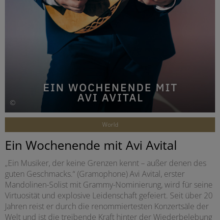
©
World
Ein Wochenende mit Avi Avital
„Ein Musiker, der keine Grenzen kennt – außer denen des
guten Geschmacks.“ (Gramophone) Avi Avital, erster
Mandolinen-Solist mit Grammy-Nominierung, wird für seine
Virtuosität und explosive Leidenschaft gefeiert. Seit über 20
Jahren reist er durch die renommiertesten Konzertsäle der
Welt und ist die treibende Kraft hinter der Wiederbelebung