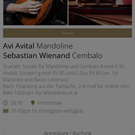
©
Klassik
Avi Avital
Mandoline
Sebastian Wienand
Cembalo
Scarlatti: Sonate für Mandoline und Cembalo d-moll K 90
Vivaldi: Sonaten g-moll RV 85 und C-Dur RV 85 (arr. für
Mandolin und Basso continuo)
Bach: Chaconne aus der Partita Nr. 2 d-moll für Violine solo
BWV 1004 (arr. für Mandoline) et al.
20:30
Konzertsaal
76 Plätze für Hotelgäste verfügbar
Anmeldung / Buchung