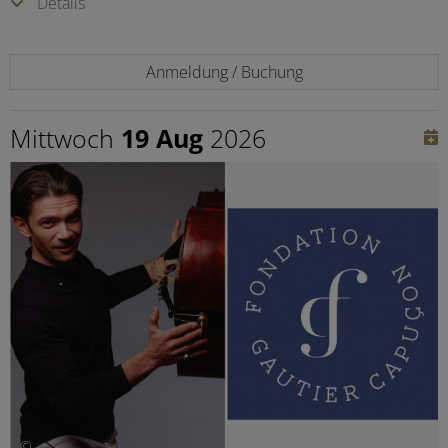
Details
Anmeldung / Buchung
Mittwoch
19 Aug
2026
©