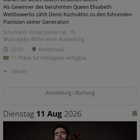
Als Gewinner des berühmten Queen Elisabeth
Wettbewerbs zählt Denis Kozhukhin zu den führenden
Pianisten seiner Generation
Schumann: Kinderszenen op. 15
Mussorgsky: Bilder einer Ausstellung
20:30
Konzertsaal
11 Plätze für Hotelgäste verfügbar
Details
Anmeldung / Buchung
Dienstag
11 Aug
2026