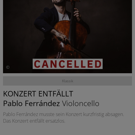
©
Klassik
KONZERT ENTFÄLLT
Pablo Ferrández
Violoncello
Pablo Ferrández musste sein Konzert kurzfristig absagen.
Das Konzert entfällt ersatzlos.