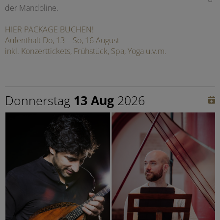
der Mandoline.
HIER PACKAGE BUCHEN!
Aufenthalt Do, 13 – So, 16 August
inkl. Konzerttickets, Frühstück, Spa, Yoga u.v.m.
Donnerstag
13 Aug
2026