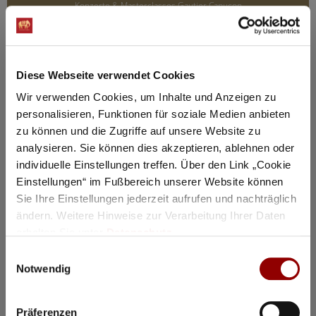
Konzerte & Masterclasses Gautier Capuçon
Konzerte & Masterclasses Gautier
Capucon
Gautier Capuçon präsentiert
Diese Webseite verwendet Cookies
Stipendiaten seiner „Fondation
Wir verwenden Cookies, um Inhalte und Anzeigen zu
personalisieren, Funktionen für soziale Medien anbieten
Gautier Capuçon“
zu können und die Zugriffe auf unsere Website zu
analysieren. Sie können dies akzeptieren, ablehnen oder
2022 gründete der französische Cellostar Gautier Capuçon
seine eigene Stiftung, die Fondation Gautier Capuçon. Ihr
individuelle Einstellungen treffen. Über den Link „Cookie
Ziel ist es, herausragende junge Musikerinnen und Musiker
Einstellungen“ im Fußbereich unserer Website können
auf den ersten Schritten ihrer Karriere zu fördern. In Schloss
Sie Ihre Einstellungen jederzeit aufrufen und nachträglich
Elmau präsentiert Capuçon nun an vier Tagen sämtliche
ändern. Weitere Hinweise zur Verarbeitung Ihrer Daten
Stipendiat:innen des aktuellen Jahrgangs in öffentlichen
erhalten Sie unter
Datenschutz
.
Meisterkursen und Konzerten: mit einem eigenen
Einwilligungsauswahl
Auftaktkonzert, öffentlichem Unterricht und
Notwendig
Abendkonzerten, in denen die Talente die erarbeiteten
Werke präsentieren.
Präferenzen