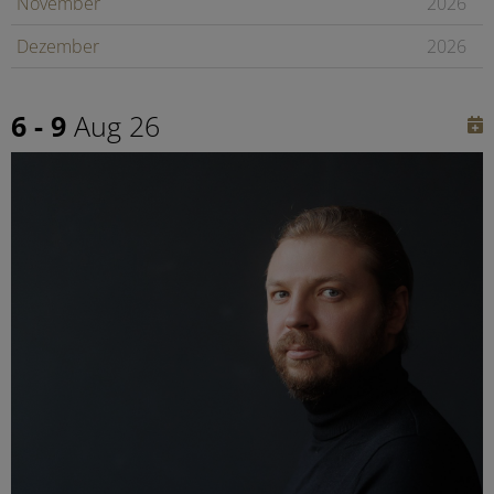
November
2026
Dezember
2026
Januar
2027
6 - 9
Aug 26
Februar
2027
Später