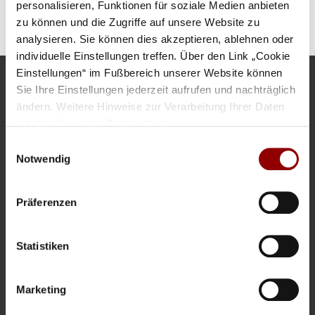
for cultural events, please send an
email to kultur@schloss-
personalisieren, Funktionen für soziale Medien anbieten
elmau.de
.
zu können und die Zugriffe auf unsere Website zu
analysieren. Sie können dies akzeptieren, ablehnen oder
individuelle Einstellungen treffen. Über den Link „Cookie
Einstellungen“ im Fußbereich unserer Website können
Sie Ihre Einstellungen jederzeit aufrufen und nachträglich
Address
ändern. Weitere Hinweise zur Verarbeitung Ihrer Daten
SCHLOSS ELMAU
erhalten Sie unter
Datenschutz
.
In Elmau 2
Einwilligungsauswahl
82493 Elmau
Notwendig
Contact
Präferenzen
Tel: +49 (0) 8823 - 18 170
Fax: +49 (0) 8823 - 18 177
Statistiken
Information
WEBSITE
Marketing
CONTACT