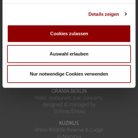
PRICE LIST
IMPRESSUM
Details zeigen
TERMS AND CONDITIONS
PRIVACY POLICY
Cookies zulassen
INSTRUCTIONS ON WITHDRAWAL
WITHDRAWAL FORM
Auswahl erlauben
FACEBOOK
COOKIE-SETTINGS
Nur notwendige Cookies verwenden
More Destinations
ORANIA.BERLIN
hotel. restaurant. bar. concerts.
designed & managed by
Schloss Elmau
KUZIKUS
Rhino Wildlife Reserve & Lodge
in Namibia