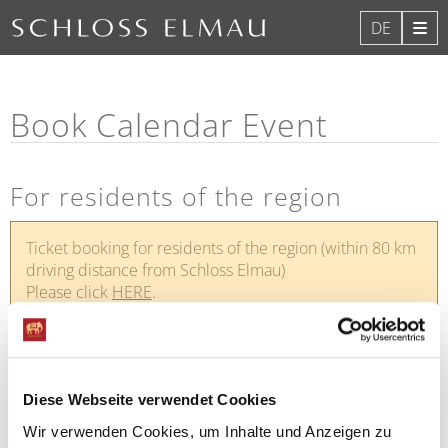
DE
Book Calendar Event
For residents of the region
Ticket booking for residents of the region (within 80 km
driving distance from Schloss Elmau)
Please click
HERE
.
For hotel guests
Diese Webseite verwendet Cookies
The cultural calendar is currently being updated. To register
Wir verwenden Cookies, um Inhalte und Anzeigen zu