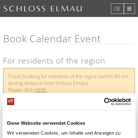
DE
Book Calendar Event
For residents of the region
Ticket booking for residents of the region (within 80 km
driving distance from Schloss Elmau)
Please click
HERE
.
For hotel guests
Diese Webseite verwendet Cookies
The cultural calendar is currently being updated. To register
Wir verwenden Cookies, um Inhalte und Anzeigen zu