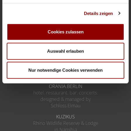
PRICE LIST
IMPRESSUM
Details zeigen
TERMS AND CONDITIONS
PRIVACY POLICY
Cookies zulassen
INSTRUCTIONS ON WITHDRAWAL
WITHDRAWAL FORM
Auswahl erlauben
FACEBOOK
COOKIE-SETTINGS
Nur notwendige Cookies verwenden
More Destinations
ORANIA.BERLIN
hotel. restaurant. bar. concerts.
designed & managed by
Schloss Elmau
KUZIKUS
Rhino Wildlife Reserve & Lodge
in Namibia