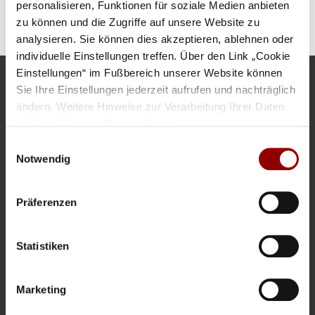
for cultural events, please send an
email to kultur@schloss-
personalisieren, Funktionen für soziale Medien anbieten
elmau.de
.
zu können und die Zugriffe auf unsere Website zu
analysieren. Sie können dies akzeptieren, ablehnen oder
individuelle Einstellungen treffen. Über den Link „Cookie
Einstellungen“ im Fußbereich unserer Website können
Sie Ihre Einstellungen jederzeit aufrufen und nachträglich
Address
ändern. Weitere Hinweise zur Verarbeitung Ihrer Daten
SCHLOSS ELMAU
erhalten Sie unter
Datenschutz
.
In Elmau 2
Einwilligungsauswahl
82493 Elmau
Notwendig
Contact
Präferenzen
Tel: +49 (0) 8823 - 18 170
Fax: +49 (0) 8823 - 18 177
Statistiken
Information
WEBSITE
Marketing
CONTACT